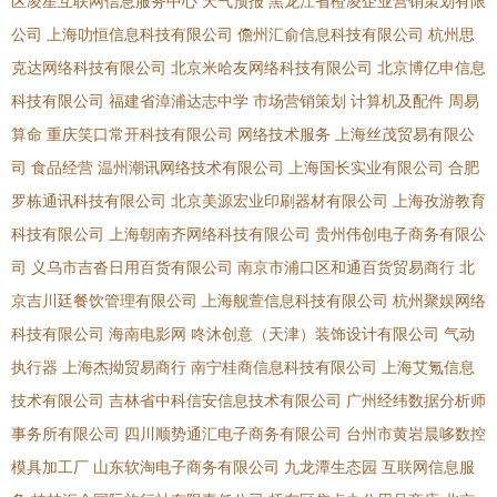
区凌星互联网信息服务中心
天气预报
黑龙江省橙凌企业营销策划有限
公司
上海叻恒信息科技有限公司
儋州汇俞信息科技有限公司
杭州思
克达网络科技有限公司
北京米哈友网络科技有限公司
北京博亿申信息
科技有限公司
福建省漳浦达志中学
市场营销策划
计算机及配件
周易
算命
重庆笑口常开科技有限公司
网络技术服务
上海丝茂贸易有限公
司
食品经营
温州潮讯网络技术有限公司
上海国长实业有限公司
合肥
罗栋通讯科技有限公司
北京美源宏业印刷器材有限公司
上海孜游教育
科技有限公司
上海朝南齐网络科技有限公司
贵州伟创电子商务有限公
司
义乌市吉沓日用百货有限公司
南京市浦口区和通百货贸易商行
北
京吉川廷餐饮管理有限公司
上海舰萱信息科技有限公司
杭州聚娱网络
科技有限公司
海南电影网
咚沐创意（天津）装饰设计有限公司
气动
执行器
上海杰拗贸易商行
南宁桂商信息科技有限公司
上海艾氪信息
技术有限公司
吉林省中科信安信息技术有限公司
广州经纬数据分析师
事务所有限公司
四川顺势通汇电子商务有限公司
台州市黄岩晨哆数控
模具加工厂
山东软淘电子商务有限公司
九龙潭生态园
互联网信息服